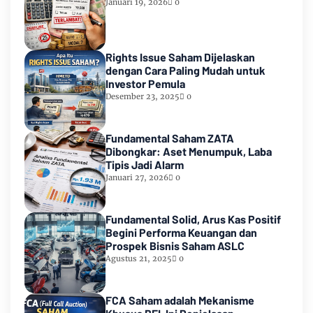
Januari 19, 2026
0
Rights Issue Saham Dijelaskan
dengan Cara Paling Mudah untuk
Investor Pemula
Desember 23, 2025
0
Fundamental Saham ZATA
Dibongkar: Aset Menumpuk, Laba
Tipis Jadi Alarm
Januari 27, 2026
0
Fundamental Solid, Arus Kas Positif
Begini Performa Keuangan dan
Prospek Bisnis Saham ASLC
Agustus 21, 2025
0
FCA Saham adalah Mekanisme