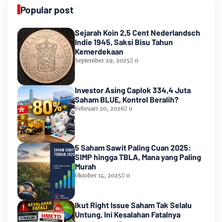
Popular post
Sejarah Koin 2,5 Cent Nederlandsch
Indie 1945, Saksi Bisu Tahun
Kemerdekaan
September 29, 2025
0
Investor Asing Caplok 334,4 Juta
Saham BLUE, Kontrol Beralih?
Februari 20, 2026
0
5 Saham Sawit Paling Cuan 2025:
SIMP hingga TBLA, Mana yang Paling
Murah
Oktober 14, 2025
0
Ikut Right Issue Saham Tak Selalu
Untung, Ini Kesalahan Fatalnya