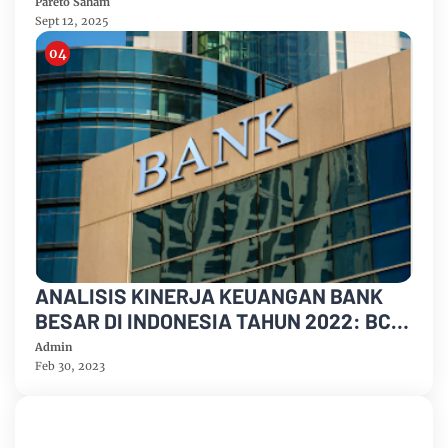
Pareto Saham
Sept 12, 2025
ANALISIS KINERJA KEUANGAN BANK
BESAR DI INDONESIA TAHUN 2022: BCA
MELAPORKAN KENAIKAN PEROLEHAN
Admin
DARI LABA BERSIH
Feb 30, 2023