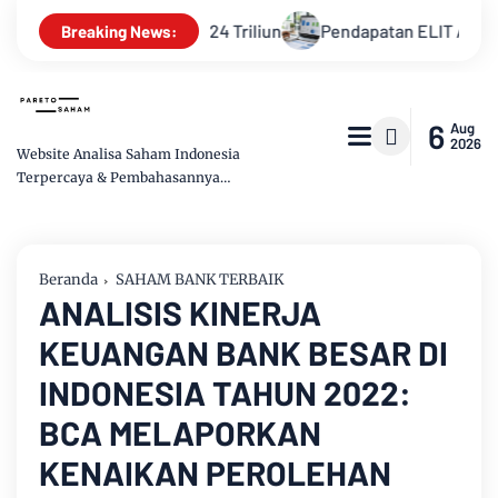
n Tembus Rp11,24 Triliun
Pendapatan ELIT Anjlok 29%, Laba
Breaking News:
6
Aug
2026
Website Analisa Saham Indonesia
Terpercaya & Pembahasannya
Mudah dipahami
Beranda
SAHAM BANK TERBAIK
ANALISIS KINERJA
KEUANGAN BANK BESAR DI
INDONESIA TAHUN 2022:
BCA MELAPORKAN
KENAIKAN PEROLEHAN