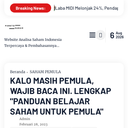
uat Apa?
Laba MIDI Melonjak 24%, Pendapatan Tembus Rp11,24
Breaking News:
6
Aug
2026
Website Analisa Saham Indonesia
Terpercaya & Pembahasannya
Mudah dipahami
Beranda
SAHAM PEMULA
KALO MASIH PEMULA,
WAJIB BACA INI. LENGKAP
"PANDUAN BELAJAR
SAHAM UNTUK PEMULA"
Admin
Februari 28, 2023