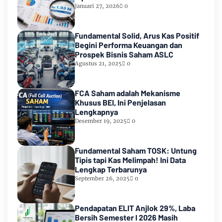
Januari 27, 2026
0
Fundamental Solid, Arus Kas Positif
Begini Performa Keuangan dan
Prospek Bisnis Saham ASLC
Agustus 21, 2025
0
FCA Saham adalah Mekanisme
Khusus BEI, Ini Penjelasan
Lengkapnya
Desember 19, 2025
0
Fundamental Saham TOSK: Untung
Tipis tapi Kas Melimpah! Ini Data
Lengkap Terbarunya
September 26, 2025
0
Pendapatan ELIT Anjlok 29%, Laba
Bersih Semester I 2026 Masih