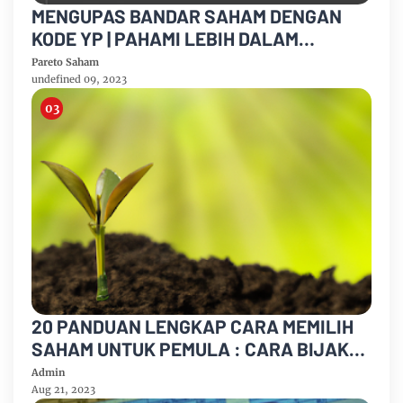
MENGUPAS BANDAR SAHAM DENGAN
KODE YP | PAHAMI LEBIH DALAM
STRATEGI dan PERAN MEREKA DI DUNIA
Pareto Saham
PASAR SAHAM INDONESIA
undefined 09, 2023
20 PANDUAN LENGKAP CARA MEMILIH
SAHAM UNTUK PEMULA : CARA BIJAK
RAIH INVESTASI YANG
Admin
MENGUNTUNGKAN!
Aug 21, 2023