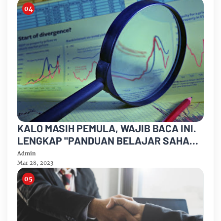
KALO MASIH PEMULA, WAJIB BACA INI.
LENGKAP "PANDUAN BELAJAR SAHAM
UNTUK PEMULA"
Admin
Mar 28, 2023