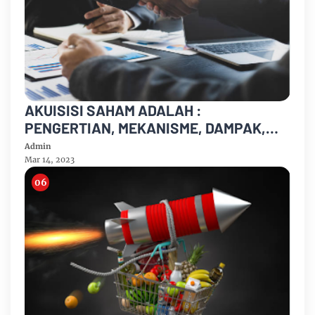
AKUISISI SAHAM ADALAH :
PENGERTIAN, MEKANISME, DAMPAK,
CONTOH DAN PERBEDAAN DENGAN
Admin
MERGER
Mar 14, 2023