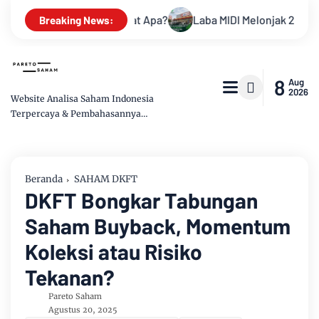
ri Jepang, Buat Apa?
Laba MIDI Melonjak 24%, Pendapatan Te
Breaking News:
8
Aug
2026
Website Analisa Saham Indonesia
Terpercaya & Pembahasannya
Mudah dipahami
Beranda
SAHAM DKFT
DKFT Bongkar Tabungan
Saham Buyback, Momentum
Koleksi atau Risiko
Tekanan?
Pareto Saham
Agustus 20, 2025