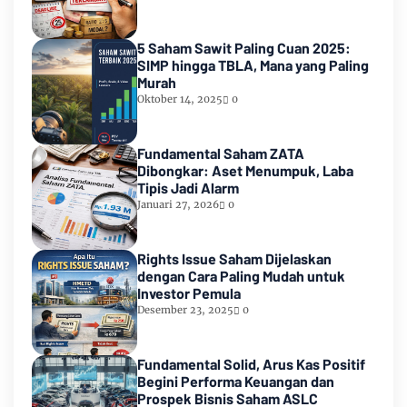
5 Saham Sawit Paling Cuan 2025:
SIMP hingga TBLA, Mana yang Paling
Murah
Oktober 14, 2025
0
Fundamental Saham ZATA
Dibongkar: Aset Menumpuk, Laba
Tipis Jadi Alarm
Januari 27, 2026
0
Rights Issue Saham Dijelaskan
dengan Cara Paling Mudah untuk
Investor Pemula
Desember 23, 2025
0
Fundamental Solid, Arus Kas Positif
Begini Performa Keuangan dan
Prospek Bisnis Saham ASLC