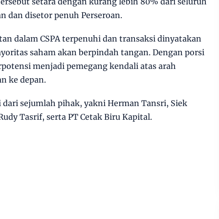
ersebut setara dengan kurang lebih 80% dari seluruh
n dan disetor penuh Perseroan.
ratan dalam CSPA terpenuhi dan transaksi dinyatakan
ayoritas saham akan berpindah tangan. Dengan porsi
potensi menjadi pemegang kendali atas arah
an ke depan.
dari sejumlah pihak, yakni Herman Tansri, Siek
udy Tasrif, serta PT Cetak Biru Kapital.