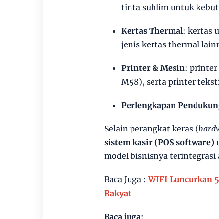
tinta sublim untuk kebu
Kertas Thermal
: kertas 
jenis kertas thermal lain
Printer & Mesin
: printer
M58), serta printer tek
Perlengkapan Pendukun
Selain perangkat keras (
hard
sistem kasir (POS software)
u
model bisnisnya terintegrasi 
Baca Juga :
WIFI Luncurkan 5
Rakyat
Baca juga: