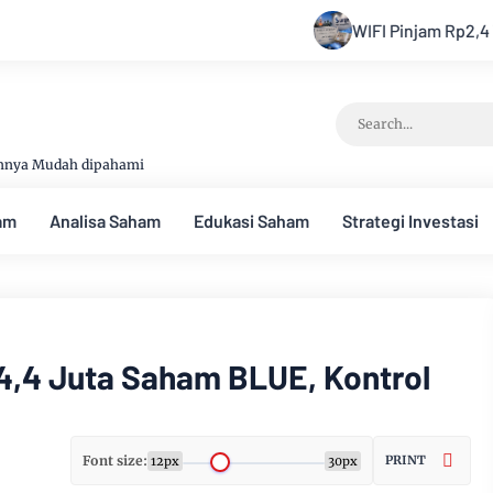
WIFI Pinjam Rp2,4 T dari Jepang, B
annya Mudah dipahami
am
Analisa Saham
Edukasi Saham
Strategi Investasi
34,4 Juta Saham BLUE, Kontrol
Font size:
PRINT
12px
30px