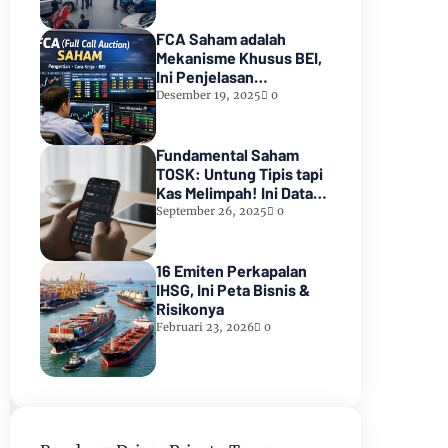
FCA Saham adalah
Mekanisme Khusus BEI,
Ini Penjelasan
Lengkapnya
Desember 19, 2025
0
Fundamental Saham
TOSK: Untung Tipis tapi
Kas Melimpah! Ini Data
Lengkap Terbarunya
September 26, 2025
0
16 Emiten Perkapalan
IHSG, Ini Peta Bisnis &
Risikonya
Februari 23, 2026
0