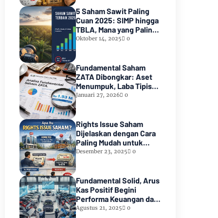
5 Saham Sawit Paling
Cuan 2025: SIMP hingga
TBLA, Mana yang Paling
Murah
Oktober 14, 2025
0
Fundamental Saham
ZATA Dibongkar: Aset
Menumpuk, Laba Tipis
Jadi Alarm
Januari 27, 2026
0
Rights Issue Saham
Dijelaskan dengan Cara
Paling Mudah untuk
Investor Pemula
Desember 23, 2025
0
Fundamental Solid, Arus
Kas Positif Begini
Performa Keuangan dan
Prospek Bisnis Saham
Agustus 21, 2025
0
ASLC