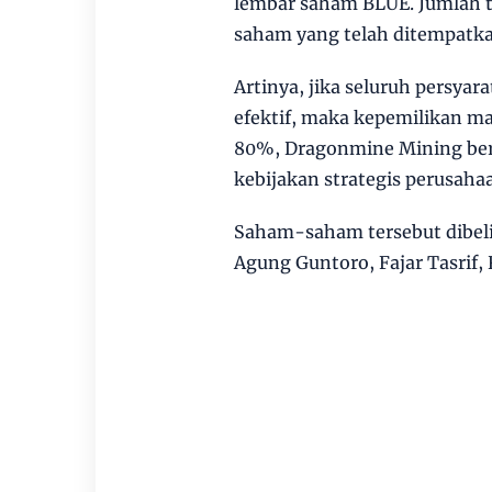
lembar saham BLUE. Jumlah t
saham yang telah ditempatka
Artinya, jika seluruh persya
efektif, maka kepemilikan m
80%, Dragonmine Mining ber
kebijakan strategis perusaha
Saham-saham tersebut dibeli 
Agung Guntoro, Fajar Tasrif, R