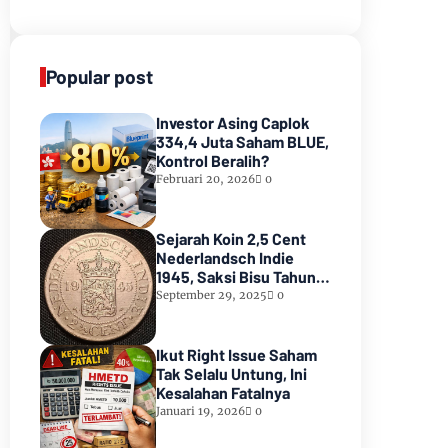
Popular post
Investor Asing Caplok
334,4 Juta Saham BLUE,
Kontrol Beralih?
Februari 20, 2026
0
Sejarah Koin 2,5 Cent
Nederlandsch Indie
1945, Saksi Bisu Tahun
Kemerdekaan
September 29, 2025
0
Ikut Right Issue Saham
Tak Selalu Untung, Ini
Kesalahan Fatalnya
Januari 19, 2026
0