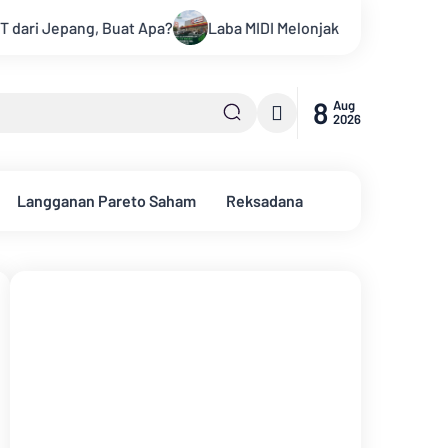
uat Apa?
Laba MIDI Melonjak 24%, Pendapatan Tembus Rp11,2
8
Aug
2026
Langganan Pareto Saham
Reksadana