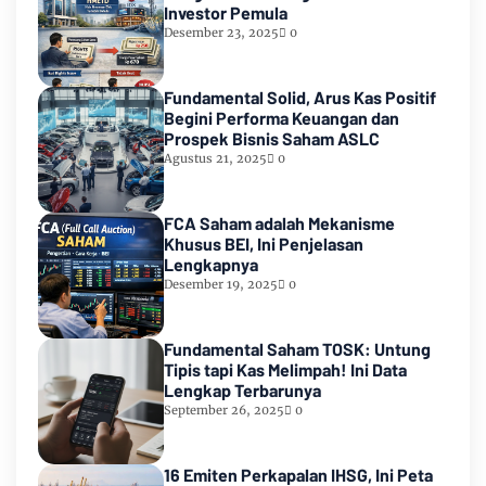
Investor Pemula
Desember 23, 2025
0
Fundamental Solid, Arus Kas Positif
Begini Performa Keuangan dan
Prospek Bisnis Saham ASLC
Agustus 21, 2025
0
FCA Saham adalah Mekanisme
Khusus BEI, Ini Penjelasan
Lengkapnya
Desember 19, 2025
0
Fundamental Saham TOSK: Untung
Tipis tapi Kas Melimpah! Ini Data
Lengkap Terbarunya
September 26, 2025
0
16 Emiten Perkapalan IHSG, Ini Peta