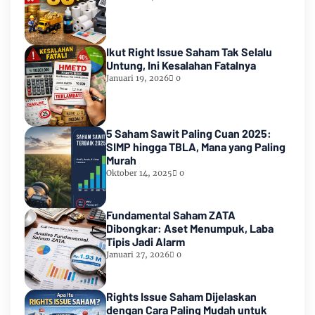
Ikut Right Issue Saham Tak Selalu
Untung, Ini Kesalahan Fatalnya
Januari 19, 2026
0
5 Saham Sawit Paling Cuan 2025:
SIMP hingga TBLA, Mana yang Paling
Murah
Oktober 14, 2025
0
Fundamental Saham ZATA
Dibongkar: Aset Menumpuk, Laba
Tipis Jadi Alarm
Januari 27, 2026
0
Rights Issue Saham Dijelaskan
dengan Cara Paling Mudah untuk