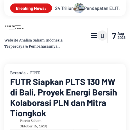
Tembus Rp11,24 Triliun
Pendapatan ELIT Anjlok 29%, Laba B
Breaking News:
7
Aug
2026
Website Analisa Saham Indonesia
Terpercaya & Pembahasannya
Mudah dipahami
Beranda
FUTR
FUTR Siapkan PLTS 130 MW
di Bali, Proyek Energi Bersih
Kolaborasi PLN dan Mitra
Tiongkok
Pareto Saham
Oktober 16, 2025