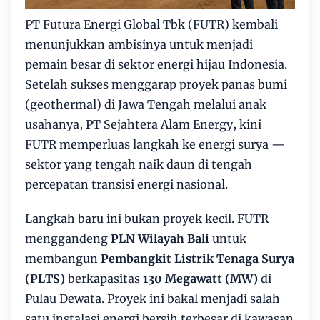
PT Futura Energi Global Tbk (FUTR) kembali
menunjukkan ambisinya untuk menjadi
pemain besar di sektor energi hijau Indonesia.
Setelah sukses menggarap proyek panas bumi
(geothermal) di Jawa Tengah melalui anak
usahanya, PT Sejahtera Alam Energy, kini
FUTR memperluas langkah ke energi surya —
sektor yang tengah naik daun di tengah
percepatan transisi energi nasional.
Langkah baru ini bukan proyek kecil. FUTR
menggandeng
PLN Wilayah Bali
untuk
membangun
Pembangkit Listrik Tenaga Surya
(PLTS)
berkapasitas
130 Megawatt (MW)
di
Pulau Dewata. Proyek ini bakal menjadi salah
satu instalasi energi bersih terbesar di kawasan